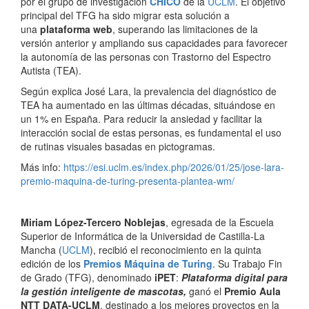
por el grupo de investigación
CHICO
de la
UCLM
. El objetivo
principal del TFG ha sido migrar esta solución a
una
plataforma web
, superando las limitaciones de la
versión anterior y ampliando sus capacidades para favorecer
la autonomía de las personas con Trastorno del Espectro
Autista (TEA).
Según explica José Lara, la prevalencia del diagnóstico de
TEA ha aumentado en las últimas décadas, situándose en
un 1% en España. Para reducir la ansiedad y facilitar la
interacción social de estas personas, es fundamental el uso
de rutinas visuales basadas en pictogramas.
Más info:
https://esi.uclm.es/index.php/2026/01/25/jose-lara-
premio-maquina-de-turing-presenta-plantea-wm/
Miriam López-Tercero Noblejas
, egresada de la Escuela
Superior de Informática de la Universidad de Castilla-La
Mancha (
UCLM
), recibió el reconocimiento en la quinta
edición de los
Premios Máquina de Turing
. Su Trabajo Fin
de Grado (TFG), denominado
iPET
:
Plataforma digital para
la gestión inteligente de mascotas,
ganó el
Premio Aula
NTT DATA-UCLM
, destinado a los mejores proyectos en la