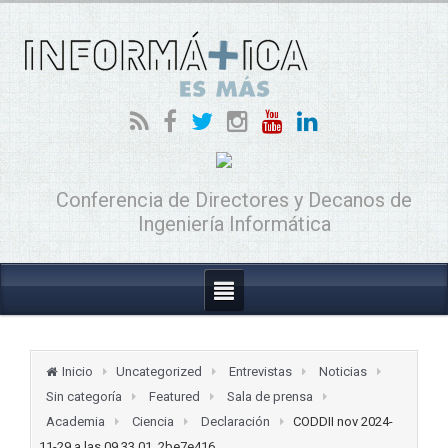
Conferencia de Directores y Decanos de
Ingeniería Informática
Inicio
Uncategorized
Entrevistas
Noticias
Sin categoría
Featured
Sala de prensa
Academia
Ciencia
Declaración
CODDII nov 2024-
11-29 a las 09.33.01_2be7e416