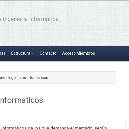
 Ingeniería Informática
has
Estructura
Contacto
Acceso Miembros
anda ingenieros informáticos
informáticos
os informáticos de los que demanda el mercado, según