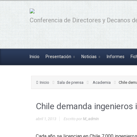
Conferencia de Directores y Decanos de
Inicio
Presentación
Noticias
Informes
Fic
Inicio
Sala de prensa
Academia
Chile dem
Chile demanda ingenieros 
abril 1, 2013
Escrito por
M_admin
Cada año se licencian en Chile 7.000 ingenier