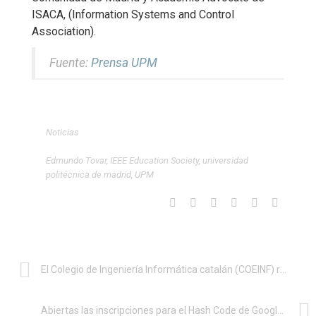
ISACA, (Information Systems and Control
Association).
Fuente:
Prensa UPM
Noticias
Edmundo Tovar
,
IEEE Education Society
,
universidad
politécnica de madrid
,
UPM
El Colegio de Ingeniería Informática catalán (COEINF) respalda la creación del CiberObservatori Profesional de Catalunya
Abiertas las inscripciones para el Hash Code de Google del 25 de febrero