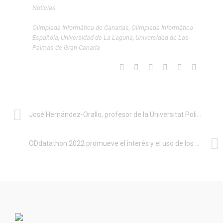
Noticias
Olimpiada Informática de Canarias
,
Olimpiada Informática
Española
,
Universidad de La Laguna
,
Universidad de Las
Palmas de Gran Canaria
José Hernández-Orallo, profesor de la Universitat Politècnica de València e investigador asociado del Leverhulme: el español al que llamó Microsoft para diseñar el futuro de la IA
ODdatathon 2022 promueve el interés y el uso de los datos abiertos para resolver retos sociales