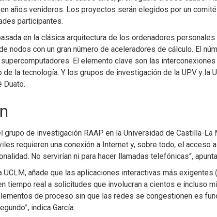
 en años venideros. Los proyectos serán elegidos por un comité
ades participantes.
 basada en la clásica arquitectura de los ordenadores personale
de nodos con un gran número de aceleradores de cálculo. El núm
s supercomputadores. El elemento clave son las interconexiones
 de la tecnología. Y los grupos de investigación de la UPV y la
é Duato.
ón
el grupo de investigación RAAP en la Universidad de Castilla-La M
les requieren una conexión a Internet y, sobre todo, el acceso a
nalidad. No servirían ni para hacer llamadas telefónicas”, apunta
e la UCLM, añade que las aplicaciones interactivas más exigentes 
en tiempo real a solicitudes que involucran a cientos e incluso 
ementos de proceso sin que las redes se congestionen es funda
gundo”, indica García.