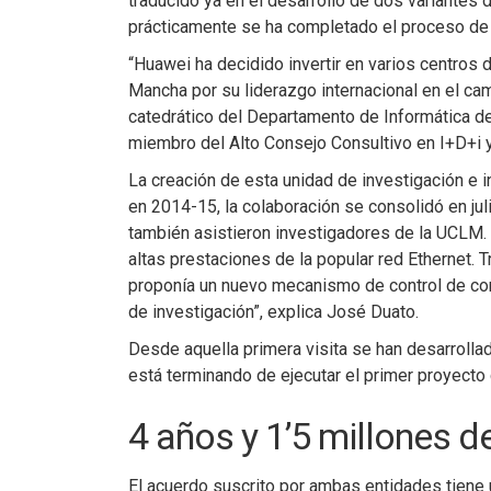
traducido ya en el desarrollo de dos variantes
prácticamente se ha completado el proceso de
“Huawei ha decidido invertir en varios centros d
Mancha por su liderazgo internacional en el c
catedrático del Departamento de Informática 
miembro del Alto Consejo Consultivo en I+D+i 
La creación de esta unidad de investigación e i
en 2014-15, la colaboración se consolidó en jul
también asistieron investigadores de la UCLM.
altas prestaciones de la popular red Ethernet. 
proponía un nuevo mecanismo de control de con
de investigación”, explica José Duato.
Desde aquella primera visita se han desarrollad
está terminando de ejecutar el primer proyecto 
4 años y 1’5 millones d
El acuerdo suscrito por ambas entidades tiene u