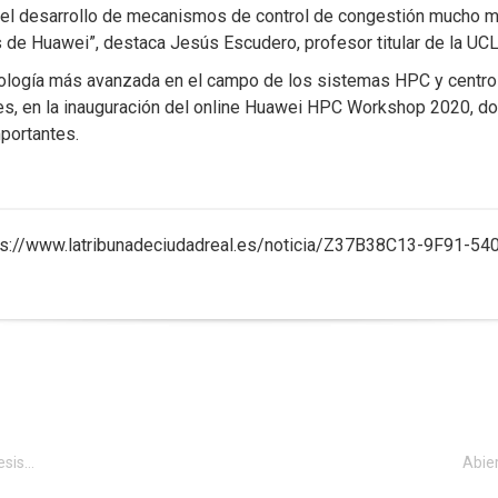
ara el desarrollo de mecanismos de control de congestión mucho
 de Huawei”, destaca Jesús Escudero, profesor titular de la UC
nología más avanzada en el campo de los sistemas HPC y centros 
, en la inauguración del online Huawei HPC Workshop 2020, don
portantes.
: https://www.latribunadeciudadreal.es/noticia/Z37B38C13-9F9
Jorge Castro Gallardo, Premio UNIA Digital por su tesis doctoral sobre sistemas de recomendación