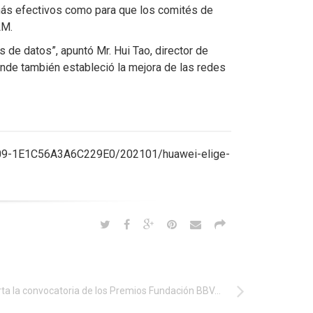
 más efectivos como para que los comités de
LM.
de datos”, apuntó Mr. Hui Tao, director de
de también estableció la mejora de las redes
1-5409-1E1C56A3A6C229E0/202101/huawei-elige-
Abierta la convocatoria de los Premios Fundación BBVA Fronteras del Conocimiento, dotados con 400.000€ en cada categoría