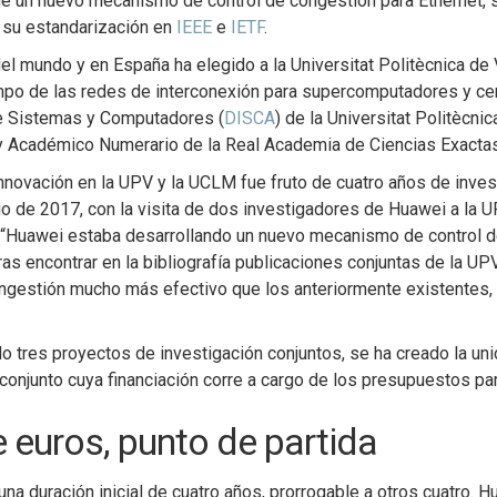
 de un nuevo mecanismo de control de congestión para Ethernet, 
 su estandarización en
IEEE
e
IETF
.
el mundo y en España ha elegido a la Universitat Politècnica de V
ampo de las redes de interconexión para supercomputadores y ce
de Sistemas y Computadores (
DISCA
) de la Universitat Politècni
y Académico Numerario de la Real Academia de Ciencias Exactas,
nnovación en la UPV y la UCLM fue fruto de cuatro años de inves
io de 2017, con la visita de dos investigadores de Huawei a la U
 “Huawei estaba desarrollando un nuevo mecanismo de control d
Tras encontrar en la bibliografía publicaciones conjuntas de la 
gestión mucho más efectivo que los anteriormente existentes, d
o tres proyectos de investigación conjuntos, se ha creado la uni
conjunto cuya financiación corre a cargo de los presupuestos par
e euros, punto de partida
na duración inicial de cuatro años, prorrogable a otros cuatro. H