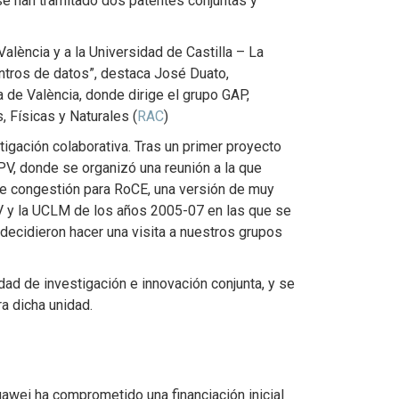
se han tramitado dos patentes conjuntas y
alència y a la Universidad de Castilla – La
ntros de datos”, destaca José Duato,
ca de València, donde dirige el grupo GAP,
 Físicas y Naturales (
RAC
)
tigación colaborativa. Tras un primer proyecto
PV, donde se organizó una reunión a la que
e congestión para RoCE, una versión de muy
UPV y la UCLM de los años 2005-07 en las que se
ecidieron hacer una visita a nuestros grupos
dad de investigación e innovación conjunta, y se
a dicha unidad.
uawei ha comprometido una financiación inicial