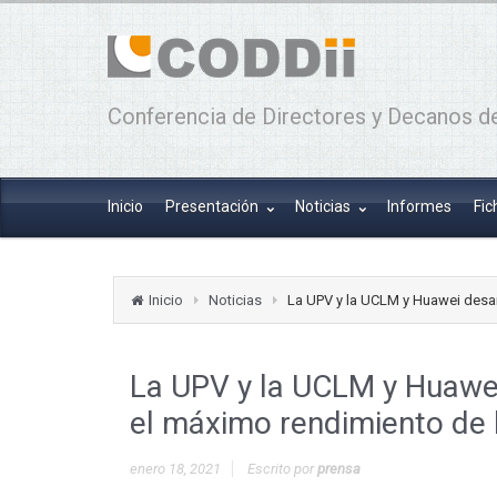
Conferencia de Directores y Decanos de
Inicio
Presentación
Noticias
Informes
Fic
Inicio
Noticias
La UPV y la UCLM y Huawei desarr
La UPV y la UCLM y Huawei 
el máximo rendimiento de l
enero 18, 2021
Escrito por
prensa