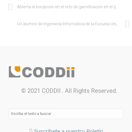
Abierta la inscipción en el reto de gamificación en el que colabora la Escuela de Ingeniería Informática de la Universidad de Las Palmas de Gran Canaria
Un alumno de Ingeniería Informática de la Escuela Universitaria Politécnica de Teruel usa la inteligencia artificial para predecir el tiempo
© 2021 CODDII . All Rights Reserved.
Suscríbete a nuestro Boletín