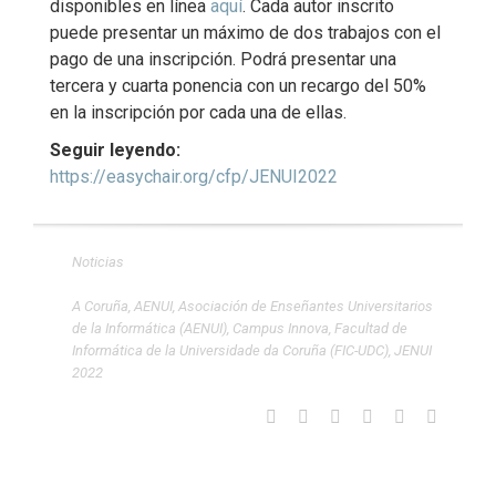
disponibles en línea
aquí
. Cada autor inscrito
puede presentar un máximo de dos trabajos con el
pago de una inscripción. Podrá presentar una
tercera y cuarta ponencia con un recargo del 50%
en la inscripción por cada una de ellas.
Seguir leyendo:
https://easychair.org/cfp/JENUI2022
Noticias
A Coruña
,
AENUI
,
Asociación de Enseñantes Universitarios
de la Informática (AENUI)
,
Campus Innova
,
Facultad de
Informática de la Universidade da Coruña (FIC-UDC)
,
JENUI
2022