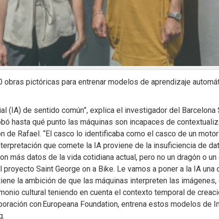
 obras pictóricas para entrenar modelos de aprendizaje automátic
ficial (IA) de sentido común”, explica el investigador del Barcel
bó hasta qué punto las máquinas son incapaces de contextualiza
de Rafael. “El casco lo identificaba como el casco de un motori
 interpretación que comete la IA proviene de la insuficiencia de 
 más datos de la vida cotidiana actual, pero no un dragón o un
l proyecto Saint George on a Bike. Le vamos a poner a la IA una c
 tiene la ambición de que las máquinas interpreten las imágenes, es
onio cultural teniendo en cuenta el contexto temporal de creació
boración con Europeana Foundation, entrena estos modelos de Inte
g.