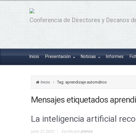
Conferencia de Directores y Decanos de
Inicio
Presentación
Noticias
Informes
Fic
Inicio
Tag: aprendizaje automático
Mensajes etiquetados
aprendi
La inteligencia artificial re
junio 27, 2022
Escrito por
prensa