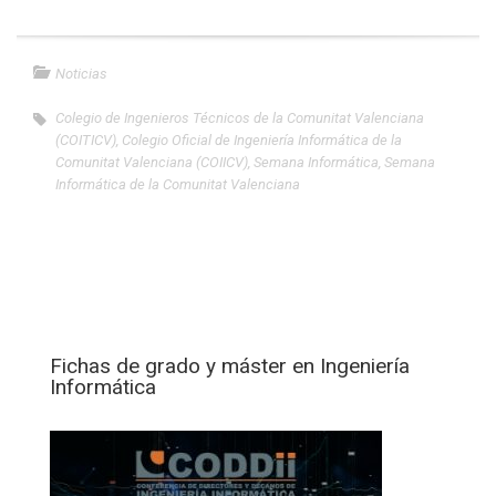
Noticias
Colegio de Ingenieros Técnicos de la Comunitat Valenciana
(COITICV)
,
Colegio Oficial de Ingeniería Informática de la
Comunitat Valenciana (COIICV)
,
Semana Informática
,
Semana
Informática de la Comunitat Valenciana
Fichas de grado y máster en Ingeniería
Informática