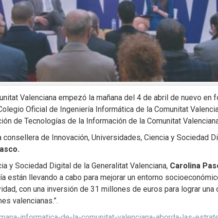
nitat Valenciana empezó la mañana del 4 de abril de nuevo en f
 Colegio Oficial de Ingeniería Informática de la Comunitat Valenc
ción de Tecnologías de la Información de la Comunitat Valenciana
a consellera de Innovación, Universidades, Ciencia y Sociedad Dig
lasco.
ia y Sociedad Digital de la Generalitat Valenciana,
Carolina Pas
ía están llevando a cabo para mejorar un entorno socioeconómico
idad, con una inversión de 31 millones de euros para lograr una
mes valencianas.”.
emana-informatica-de-la-comunitat-valenciana-aborda-las-estrat