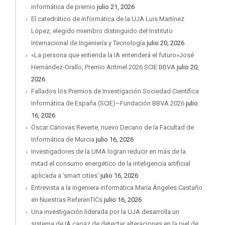
informática de premio
julio 21, 2026
El catedrático de informática de la UJA Luis Martínez
López, elegido miembro distinguido del Instituto
Internacional de Ingeniería y Tecnología
julio 20, 2026
«La persona que entienda la IA entenderá el futuro»José
Hernández-Orallo, Premio Aritmel 2026 SCIE BBVA
julio 20,
2026
Fallados los Premios de Investigación Sociedad Científica
Informática de España (SCIE)–Fundación BBVA 2026
julio
16, 2026
Óscar Cánovas Reverte, nuevo Decano de la Facultad de
Informática de Murcia
julio 16, 2026
Investigadores de la UMA logran reducir en más de la
mitad el consumo energético de la inteligencia artificial
aplicada a ‘smart cities’
julio 16, 2026
Entrevista a la ingeniera informática María Ángeles Castaño
en Nuestras ReferenTICs
julio 16, 2026
Una investigación liderada por la UJA desarrolla un
sistema de IA capaz de detectar alteraciones en la piel de