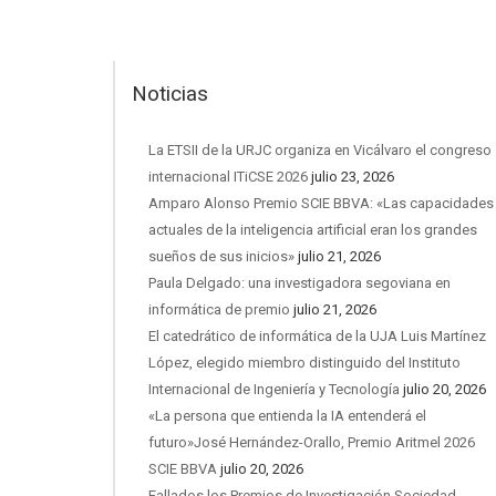
Noticias
La ETSII de la URJC organiza en Vicálvaro el congreso
internacional ITiCSE 2026
julio 23, 2026
Amparo Alonso Premio SCIE BBVA: «Las capacidades
actuales de la inteligencia artificial eran los grandes
sueños de sus inicios»
julio 21, 2026
Paula Delgado: una investigadora segoviana en
informática de premio
julio 21, 2026
El catedrático de informática de la UJA Luis Martínez
López, elegido miembro distinguido del Instituto
Internacional de Ingeniería y Tecnología
julio 20, 2026
«La persona que entienda la IA entenderá el
futuro»José Hernández-Orallo, Premio Aritmel 2026
SCIE BBVA
julio 20, 2026
Fallados los Premios de Investigación Sociedad