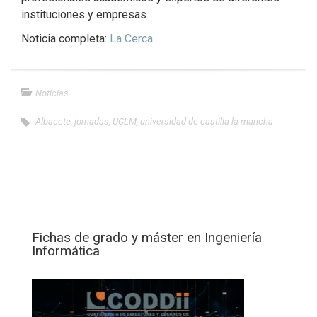
instituciones y empresas.
Noticia completa:
La Cerca
Noticias
Albacete
,
jornadas
,
UCLM
,
universidad de castilla-la mancha
Fichas de grado y máster en Ingeniería
Informática