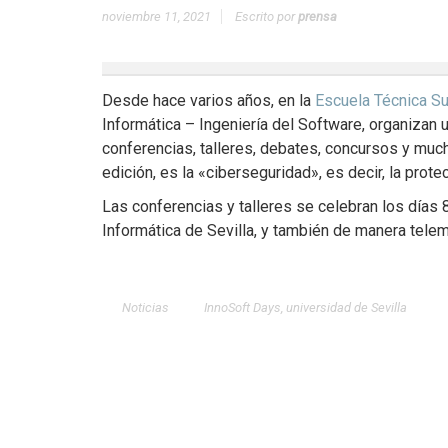
noviembre 11, 2021
Escrito por
prensa
Desde hace varios años, en la
Escuela Técnica Sup
Informática – Ingeniería del Software, organizan 
conferencias, talleres, debates, concursos y much
edición, es la «ciberseguridad», es decir, la prote
Las conferencias y talleres se celebran los días
Informática de Sevilla, y también de manera telem
Noticias
InnoSoft Days
,
universidad de Sevilla