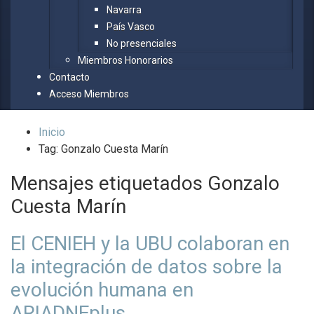
Navarra
País Vasco
No presenciales
Miembros Honorarios
Contacto
Acceso Miembros
Inicio
Tag: Gonzalo Cuesta Marín
Mensajes etiquetados
Gonzalo
Cuesta Marín
El CENIEH y la UBU colaboran en
la integración de datos sobre la
evolución humana en
ARIADNEplus