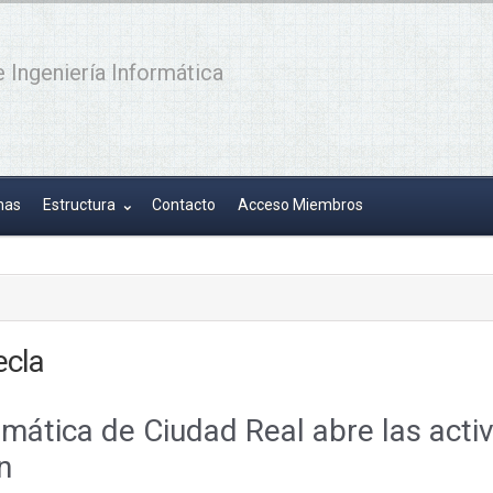
 Ingeniería Informática
has
Estructura
Contacto
Acceso Miembros
ecla
rmática de Ciudad Real abre las acti
n