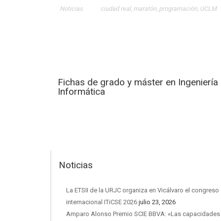
Noticias
ciudad real
,
maratón
,
programación
,
UCLM
Fichas de grado y máster en Ingeniería
Informática
Noticias
La ETSII de la URJC organiza en Vicálvaro el congreso
internacional ITiCSE 2026
julio 23, 2026
Amparo Alonso Premio SCIE BBVA: «Las capacidades