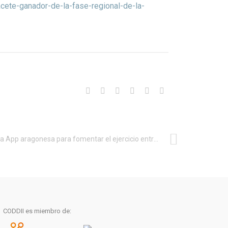
acete-ganador-de-la-fase-regional-de-la-
Nueva App aragonesa para fomentar el ejercicio entre los enfermos renales
CODDII es miembro de: