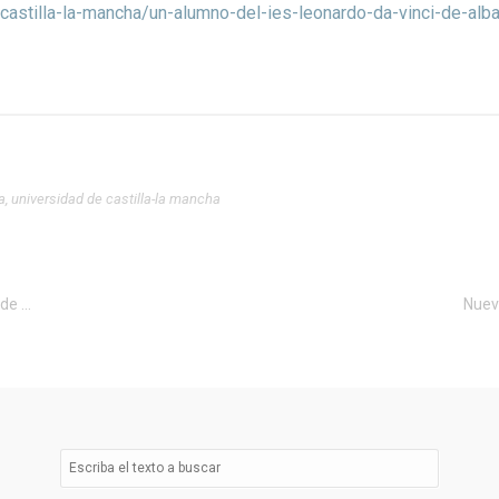
/castilla-la-mancha/un-alumno-del-ies-leonardo-da-vinci-de-alb
a
,
universidad de castilla-la mancha
La ETSII de la URJC celebra JobDays, sus jornadas de desarrollo profesional