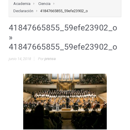
Academia
Ciencia
Declaración
41847665855_59efe23902_o
41847665855_59efe23902_o
»
41847665855_59efe23902_o
junio 14, 2018
Por
prensa