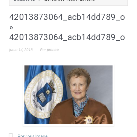
42013873064_acb14dd789_o
»
42013873064_acb14dd789_o
junio 14, 2018
Por
prensa
Previous Image