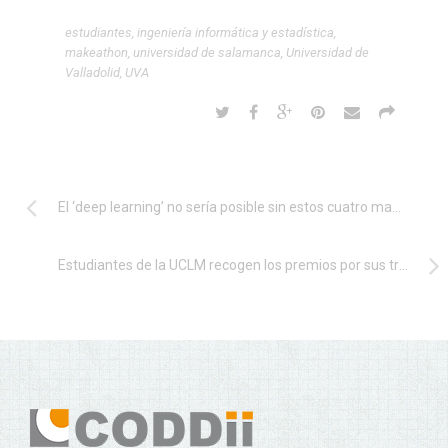
estudiantes
,
ingeniería informática y estadística
,
makeathon
,
universidad de salamanca
,
Universidad de
Valladolid
,
UVA
El ‘deep learning’ no sería posible sin estos cuatro magníficos de la Inteligencia Artificial
Estudiantes de la UCLM recogen los premios por sus trabajos Fin de Grado