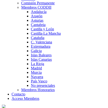
Comisión Permanente
Miembros CODDII
Andalucía
Aragón
Asturias
Cantabria
Castilla y León
Castilla-La Mancha
Cataluña
C. Valenciana
Extremadura
Galicia
Islas Baleares
Islas Canarias
La Rioja
Madrid
Murcia
Navarra
País Vasco
No presenciales
Miembros Honorarios
Contacto
Acceso Miembros