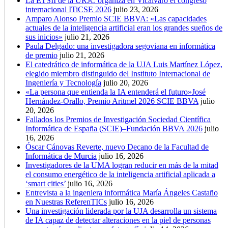
La ETSII de la URJC organiza en Vicálvaro el congreso
internacional ITiCSE 2026
julio 23, 2026
Amparo Alonso Premio SCIE BBVA: «Las capacidades
actuales de la inteligencia artificial eran los grandes sueños de
sus inicios»
julio 21, 2026
Paula Delgado: una investigadora segoviana en informática
de premio
julio 21, 2026
El catedrático de informática de la UJA Luis Martínez López,
elegido miembro distinguido del Instituto Internacional de
Ingeniería y Tecnología
julio 20, 2026
«La persona que entienda la IA entenderá el futuro»José
Hernández-Orallo, Premio Aritmel 2026 SCIE BBVA
julio
20, 2026
Fallados los Premios de Investigación Sociedad Científica
Informática de España (SCIE)–Fundación BBVA 2026
julio
16, 2026
Óscar Cánovas Reverte, nuevo Decano de la Facultad de
Informática de Murcia
julio 16, 2026
Investigadores de la UMA logran reducir en más de la mitad
el consumo energético de la inteligencia artificial aplicada a
‘smart cities’
julio 16, 2026
Entrevista a la ingeniera informática María Ángeles Castaño
en Nuestras ReferenTICs
julio 16, 2026
Una investigación liderada por la UJA desarrolla un sistema
de IA capaz de detectar alteraciones en la piel de personas