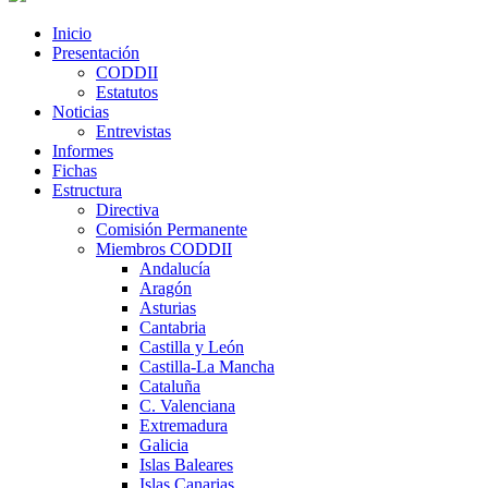
Inicio
Presentación
CODDII
Estatutos
Noticias
Entrevistas
Informes
Fichas
Estructura
Directiva
Comisión Permanente
Miembros CODDII
Andalucía
Aragón
Asturias
Cantabria
Castilla y León
Castilla-La Mancha
Cataluña
C. Valenciana
Extremadura
Galicia
Islas Baleares
Islas Canarias