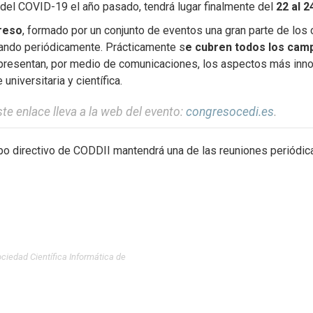
s del COVID-19 el año pasado, tendrá lugar finalmente del
22 al 
reso
, formado por un conjunto de eventos una gran parte de lo
lando periódicamente. Prácticamente s
e cubren todos los campo
e presentan, por medio de comunicaciones, los aspectos más inno
iversitaria y científica.
te enlace lleva a la web del evento:
congresocedi.es
.
ipo directivo de CODDII mantendrá una de las reuniones periódi
ciedad Científica Informática de