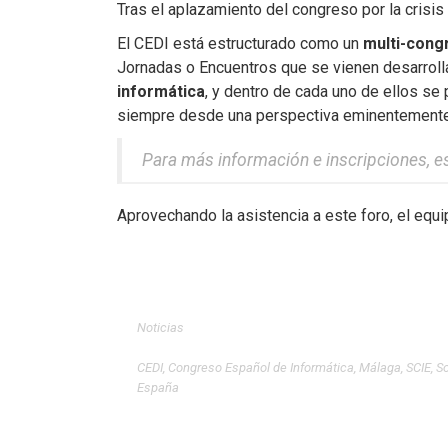
Tras el aplazamiento del congreso por la crisi
El CEDI está estructurado como un
multi-cong
Jornadas o Encuentros que se vienen desarrol
informática
, y dentro de cada uno de ellos s
siempre desde una perspectiva eminentemente un
Para más información e inscripciones, es
Aprovechando la asistencia a este foro, el equ
Noticias
CEDI
,
Congreso Español de Informática
,
Málaga
,
SCIE
,
So
España