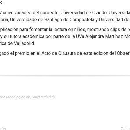
S.
 7 universidades del noroeste: Universidad de Oviedo, Universi
abria, Universidade de Santiago de Compostela y Universidad de
 Aplicación para fomentar la lectura en niños, mostrando clips de 
y su tutora académica por parte de la UVa Alejandra Martínez 
ica de Valladolid.
gado el premio en el Acto de Clausura de esta edición del Obs
rio tecnologico hp
,
Universidad de
«El uso de realidad virtual en la formación será común, tiene un futuro prometedor»