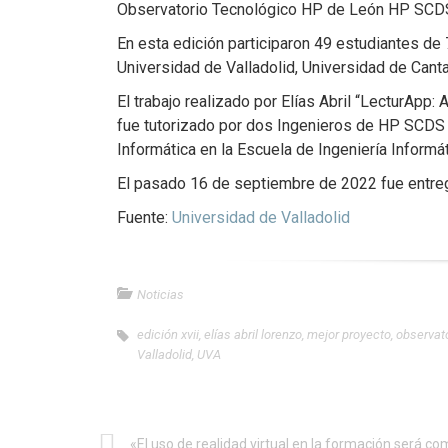
Observatorio Tecnológico HP de León HP SCD
En esta edición participaron 49 estudiantes de
Universidad de Valladolid, Universidad de Cant
El trabajo realizado por Elías Abril “LecturApp:
fue tutorizado por dos Ingenieros de HP SCDS 
Informática en la Escuela de Ingeniería Informát
El pasado 16 de septiembre de 2022 fue entre
Fuente:
Universidad de Valladolid
Noticias
edición xvii
,
elías abril lorenzo
,
mejor proyecto
,
observato
Valladolid
,
UVA