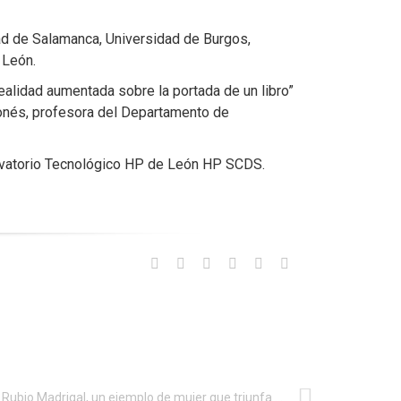
dad de Salamanca, Universidad de Burgos,
 León.
realidad aumentada sobre la portada de un libro”
Monés, profesora del Departamento de
ervatorio Tecnológico HP de León HP SCDS.
Celia Rubio Madrigal, un ejemplo de mujer que triunfa en las STEM