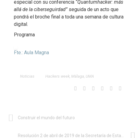
especial con su conferencia
“Quantumhacker: más
allá de la ciberseguirdad”
seguida de un acto que
pondrá el broche final a toda una semana de cultura
digital.
Programa
Fte.: Aula Magna
Noticias
Hackers week
,
Málaga
,
UMA
Construir el mundo del futuro
Resolución 2 de abril de 2019 de la Secretaría de Estado de Universidades, Investigación, Desarrollo e Innovación, por la que se convocan los premios del XXXI Certamen «Jóvenes Investigadores»