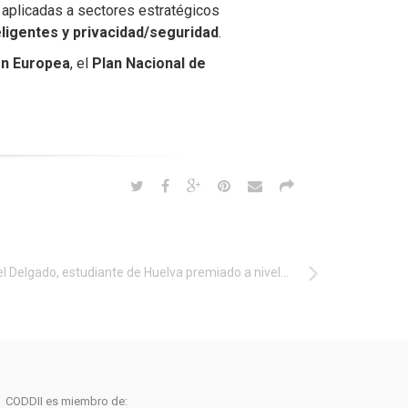
, aplicadas a sectores estratégicos
teligentes y privacidad/seguridad
.
ón Europea
, el
Plan Nacional de
Daniel Delgado, estudiante de Huelva premiado a nivel nacional por una investigación sobre Procesamiento del Lenguaje Natura
CODDII es miembro de: