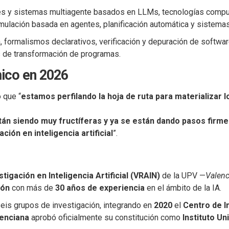
tes y sistemas multiagente basados en LLMs, tecnologías compu
imulación basada en agentes, planificación automática y sistem
ica, formalismos declarativos, verificación y depuración de software
s de transformación de programas.
ico en 2026
 que “
estamos perfilando la hoja de ruta para materializar
tán siendo muy fructíferas y ya se están dando pasos firme
ción en inteligencia artificial
”.
tigación en Inteligencia Artificial (VRAIN)
de la UPV —
Valenci
ión
con más de
30 años de experiencia
en el ámbito de la IA.
seis grupos de investigación, integrando en
2020
el
Centro de I
lenciana
aprobó oficialmente su constitución como
Instituto Un