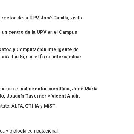
l
rector de la UPV, José Capilla
, visitó
 un centro de la UPV
en el
Campus
Datos y Computación Inteligente
de
sora Liu Si
, con el fin de
intercambiar
ipación del
subdirector científico, José María
ido, Joaquín Taverner
y
Vicent Ahuir
.
ituto:
ALFA
,
GTI-IA
y
MiST
.
ca y biología computacional.