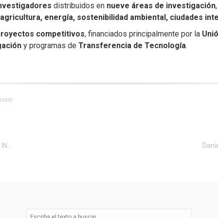
nvestigadores
distribuidos en
nueve áreas de investigación
, agricultura, energía, sostenibilidad ambiental, ciudades in
proyectos competitivos
, financiados principalmente por la
Uni
gación
y programas de
Transferencia de Tecnología
.
vrain
LA Spin-Off de la FIUM SCORPION recibe el Premio INNOVAICS a la startup en ciberseguridad