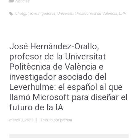
Noticias
chatgpt
,
investigadores
,
Universitat Politècnica de València
,
UPV
José Hernández-Orallo,
profesor de la Universitat
Politècnica de València e
investigador asociado del
Leverhulme: el español al que
llamó Microsoft para diseñar el
futuro de la IA
marzo 3, 2022
Escrito por
prensa