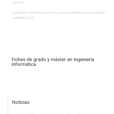
Noticias
ingeniería informática
,
Premios
,
premios valladolid
,
universidad d
evalladlid
,
UVA
Fichas de grado y máster en Ingeniería
Informática
Noticias