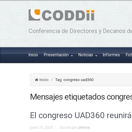
Conferencia de Directores y Decanos de
Inicio
Presentación
Noticias
Informes
Fic
Inicio
Tag: congreso uad360
Mensajes etiquetados
congre
El congreso UAD360 reunirá 
junio 15, 2023
Escrito por
prensa