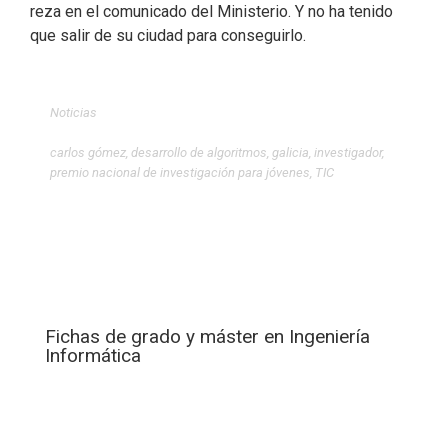
reza en el comunicado del Ministerio. Y no ha tenido
que salir de su ciudad para conseguirlo.
Noticias
carlos gómez
,
desarrollo de algoritmos
,
galicia
,
investigador
,
premio nacional de investigación para jóvenes
,
TIC
Fichas de grado y máster en Ingeniería
Informática