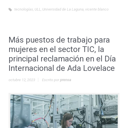
tecnologías
,
ULL
,
Universidad de La Laguna
,
vicente blanco
Más puestos de trabajo para
mujeres en el sector TIC, la
principal reclamación en el Día
Internacional de Ada Lovelace
octubre 12, 2023
Escrito por
prensa