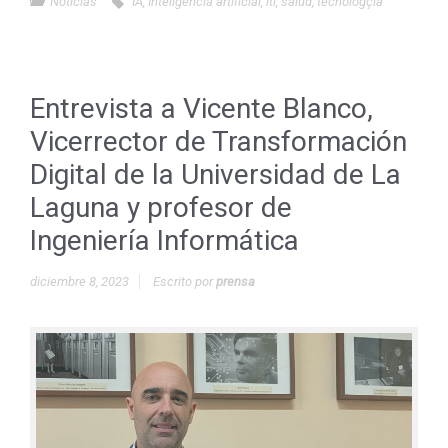
Noticias
IA
,
Inteligencia artificial
,
iti
,
salud
,
tecnologçia
Entrevista a Vicente Blanco,
Vicerrector de Transformación
Digital de la Universidad de La
Laguna y profesor de
Ingeniería Informática
diciembre 8, 2023
Escrito por
prensa