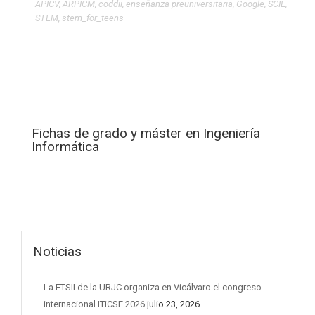
APICV
,
ARPICM
,
coddii
,
enseñanza preuniversitaria
,
Google
,
SCIE
,
STEM
,
stem_for_teens
Fichas de grado y máster en Ingeniería
Informática
Noticias
La ETSII de la URJC organiza en Vicálvaro el congreso
internacional ITiCSE 2026
julio 23, 2026