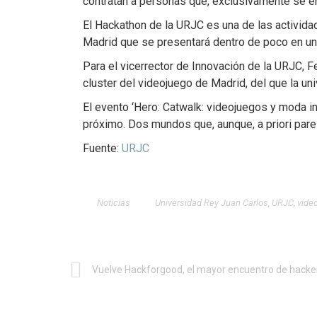
contratan a personas que, exclusivamente se en
El Hackathon de la URJC es una de las activida
Madrid que se presentará dentro de poco en un 
Para el vicerrector de Innovación de la URJC, F
cluster del videojuego de Madrid, del que la uni
El evento ‘Hero: Catwalk: videojuegos y moda i
próximo. Dos mundos que, aunque, a priori pare
Fuente:
URJC
Noticias
Universidad Rey Juan Carlos
,
URJC
,
vide