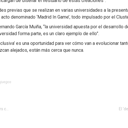
cargan de diseñar el vestuario de estas creaciones”.
des previas que se realizan en varias universidades a la presen
acto denominado ‘Madrid In Game’, todo impulsado por el Cluste
ernando García Muiña, “la universidad apuesta por el desarrollo d
versidad forma parte, es un claro ejemplo de ello”.
nclusiva’ es una oportunidad para ver cómo van a evolucionar tan
zcan alejados, están más cerca que nunca.
ojuegos
Vuelve Hackforgood, el mayor encuentro de hackers con un fin social