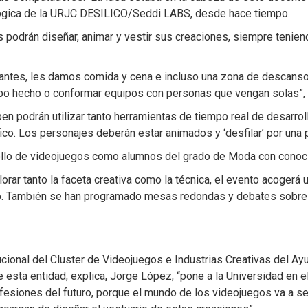
lógica de la URJC DESILICO/Seddi LABS, desde hace tiempo.
s podrán diseñar, animar y vestir sus creaciones, siempre teniend
antes, les damos comida y cena e incluso una zona de descanso p
ipo hecho o conformar equipos con personas que vengan solas”,
ipen podrán utilizar tanto herramientas de tiempo real de desarr
fico. Los personajes deberán estar animados y ‘desfilar’ por una 
rollo de videojuegos como alumnos del grado de Moda con conoci
orar tanto la faceta creativa como la técnica, el evento acogerá
so. También se han programado mesas redondas y debates sobre 
ucional del Cluster de Videojuegos e Industrias Creativas del A
 esta entidad, explica, Jorge López, “pone a la Universidad en
ofesiones del futuro, porque el mundo de los videojuegos va a s