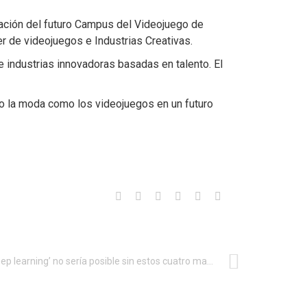
tación del futuro Campus del Videojuego de
r de videojuegos e Industrias Creativas.
e industrias innovadoras basadas en talento. El
to la moda como los videojuegos en un futuro
El ‘deep learning’ no sería posible sin estos cuatro magníficos de la Inteligencia Artificial