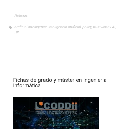
Noticias
artificial intelligence
,
Inteligencia artificial
,
policy
,
trustworthy AI
,
UE
Fichas de grado y máster en Ingeniería
Informática