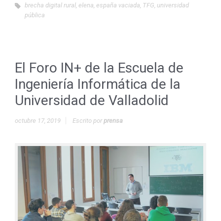
brecha digital rural
,
elena
,
españa vaciada
,
TFG
,
universidad
pública
El Foro IN+ de la Escuela de
Ingeniería Informática de la
Universidad de Valladolid
octubre 17, 2019
Escrito por
prensa