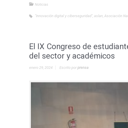
Noticias
"Innovación digital y ciberseguridad"
,
aslan
,
Asociación Nac
El IX Congreso de estudiant
del sector y académicos
enero 29, 2024
Escrito por
prensa