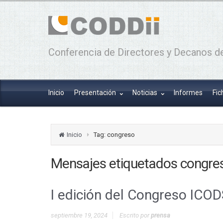
Conferencia de Directores y Decanos de
Inicio
Presentación
Noticias
Informes
Fic
Inicio
Tag: congreso
Mensajes etiquetados
congre
I edición del Congreso ICOD
septiembre 19, 2024
Escrito por
prensa