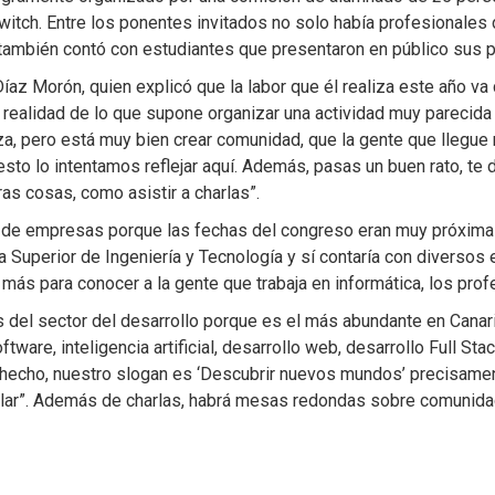
witch. Entre los ponentes invitados no solo había profesionales
también contó con estudiantes que presentaron en público sus 
íaz Morón, quien explicó que la labor que él realiza este año va
a realidad de lo que supone organizar una actividad muy parecida
, pero está muy bien crear comunidad, que la gente que llegue n
esto lo intentamos reflejar aquí. Además, pasas un buen rato, t
as cosas, como asistir a charlas”.
s de empresas porque las fechas del congreso eran muy próximas
Superior de Ingeniería y Tecnología y sí contaría con diversos
ás para conocer a la gente que trabaja en informática, los prof
del sector del desarrollo porque es el más abundante en Canaria
tware, inteligencia artificial, desarrollo web, desarrollo Full St
 hecho, nuestro slogan es ‘Descubrir nuevos mundos’ precisamen
r”. Además de charlas, habrá mesas redondas sobre comunidades,