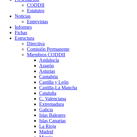
CODDII
Estatutos
Noticias
Entrevistas
Informes
Fichas
Estructura
Directiva
Comisión Permanente
Miembros CODDII
Andalucía
Aragón
Asturias
Cantabria
Castilla y León
Castilla-La Mancha
Cataluña
C. Valenciana
Extremadura
Galicia
Islas Baleares
Islas Canarias
La Rioja
Madrid