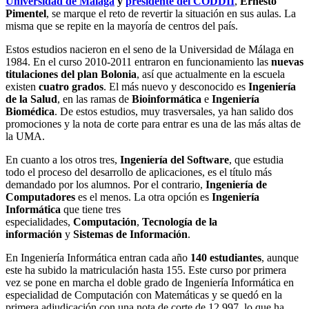
Universidad de Málaga
y
presidente del CODDII
,
Ernesto
Pimentel
, se marque el reto de revertir la situación en sus aulas. La
misma que se repite en la mayoría de centros del país.
Estos estudios nacieron en el seno de la Universidad de Málaga en
1984. En el curso 2010-2011 entraron en funcionamiento las
nuevas
titulaciones del plan Bolonia
, así que actualmente en la escuela
existen
cuatro grados
. El más nuevo y desconocido es
Ingeniería
de la Salud
, en las ramas de
Bioinformática
e
Ingeniería
Biomédica
. De estos estudios, muy trasversales, ya han salido dos
promociones y la nota de corte para entrar es una de las más altas de
la UMA.
En cuanto a los otros tres,
Ingeniería del Software
, que estudia
todo el proceso del desarrollo de aplicaciones, es el título más
demandado por los alumnos. Por el contrario,
Ingeniería de
Computadores
es el menos. La otra opción es
Ingeniería
Informática
que tiene tres
especialidades,
Computación
,
Tecnología de la
información
y
Sistemas de Información
.
En Ingeniería Informática entran cada año
140 estudiantes
, aunque
este ha subido la matriculación hasta 155. Este curso por primera
vez se pone en marcha el doble grado de Ingeniería Informática en
especialidad de Computación con Matemáticas y se quedó en la
primera adjudicación con una nota de corte de 12,997, lo que ha