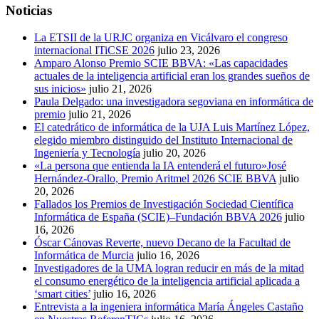
Noticias
La ETSII de la URJC organiza en Vicálvaro el congreso
internacional ITiCSE 2026
julio 23, 2026
Amparo Alonso Premio SCIE BBVA: «Las capacidades
actuales de la inteligencia artificial eran los grandes sueños de
sus inicios»
julio 21, 2026
Paula Delgado: una investigadora segoviana en informática de
premio
julio 21, 2026
El catedrático de informática de la UJA Luis Martínez López,
elegido miembro distinguido del Instituto Internacional de
Ingeniería y Tecnología
julio 20, 2026
«La persona que entienda la IA entenderá el futuro»José
Hernández-Orallo, Premio Aritmel 2026 SCIE BBVA
julio
20, 2026
Fallados los Premios de Investigación Sociedad Científica
Informática de España (SCIE)–Fundación BBVA 2026
julio
16, 2026
Óscar Cánovas Reverte, nuevo Decano de la Facultad de
Informática de Murcia
julio 16, 2026
Investigadores de la UMA logran reducir en más de la mitad
el consumo energético de la inteligencia artificial aplicada a
‘smart cities’
julio 16, 2026
Entrevista a la ingeniera informática María Ángeles Castaño