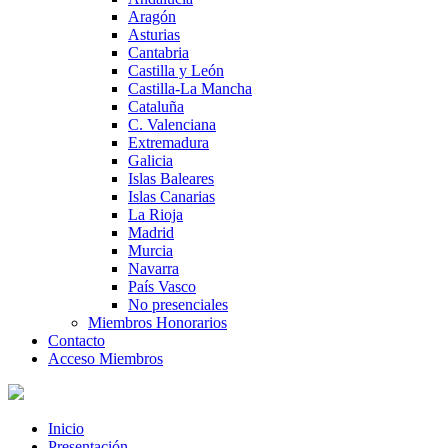
Aragón
Asturias
Cantabria
Castilla y León
Castilla-La Mancha
Cataluña
C. Valenciana
Extremadura
Galicia
Islas Baleares
Islas Canarias
La Rioja
Madrid
Murcia
Navarra
País Vasco
No presenciales
Miembros Honorarios
Contacto
Acceso Miembros
Inicio
Presentación