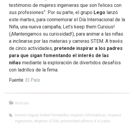
testimonio de mujeres ingenieras que son felices con
sus profesiones”. Por su parte, el grupo
Lego
lanzó
este martes, para conmemorar el Día Internacional de la
Niña, una nueva campaña, Let’s keep them Curious!
(¡Mantengamos su curiosidad!), para animar a las niñas
a inclinarse por las materias y carreras STEM. A través
de cinco actividades,
pretende inspirar a los padres
para que sigan fomentando el interés de las
niñas
mediante la exploración de divertidos desafíos
con ladrillos de la firma.
Fuente:
El País
Noticias
beatriz miguel
,
Isabel Fernández
,
mujeres informáticas
,
mujeres
ingenieras
,
Mujeres STEM
,
universidad alfonso X el sabio