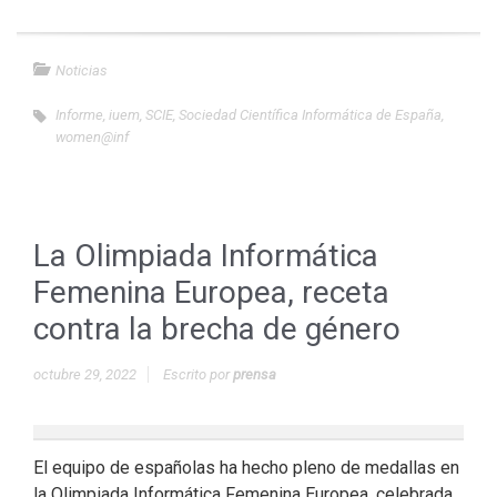
Noticias
Informe
,
iuem
,
SCIE
,
Sociedad Científica Informática de España
,
women@inf
La Olimpiada Informática
Femenina Europea, receta
contra la brecha de género
octubre 29, 2022
Escrito por
prensa
El equipo de españolas ha hecho pleno de medallas en
la Olimpiada Informática Femenina Europea, celebrada