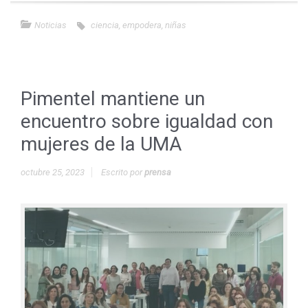
Noticias
ciencia
,
empodera
,
niñas
Pimentel mantiene un
encuentro sobre igualdad con
mujeres de la UMA
octubre 25, 2023
Escrito por
prensa