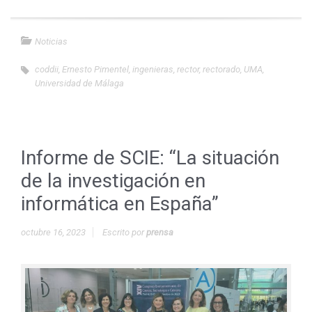
Noticias
coddii
,
Ernesto Pimentel
,
ingenieras
,
rector
,
rectorado
,
UMA
,
Universidad de Málaga
Informe de SCIE: “La situación
de la investigación en
informática en España”
octubre 16, 2023
Escrito por
prensa