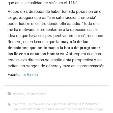
que en la actualidad se sitúa en el 11%”.
Pocos días después de haber tomado posesión en el
cargo, asegura que es “una satisfacción tremenda”
poder liderar el centro donde ella estudió. “Todo ello
me ha motivado a presentarme a la dirección con la
idea de que haya una perspectiva femenina”, reconoce
Romero, quien lamenta que
la mayoría de las
decisiones que se toman a la hora de programar
las lleven a cabo los hombres
. Así, espera que con
esta nueva dirección se amplíe esta perspectiva y se
eviten los sesgos de género y raza en la programación.
Fuente:
La Razón
Noticias
,
Uncategorized
directora
,
Escuela Técnica Superior de Ingeniería Informática
,
ingeniería informática
,
marias del carmen romero ternero
,
sesgo
,