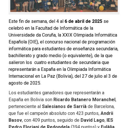
Este fin de semana, del 4 al
6 de abril de 2025
se
celebró en la
Facultad de Informática de la
Universidade da Coruña,
la XXIX Olimpiada Informática
Española (OIE), el concurso nacional de programación
informática para estudiantes de enseñanza secundaria,
bachillerato y grado medio (o equivalente), de la que
salieron los cuatro estudiantes de secundaria que
representarán a España en la
Olimpiada Informática
Internacional en La Paz (Bolivia)
, del 27 de julio al 3 de
agosto de 2025.
Los estudiantes ganadores que representarán a
España en Bolivia son
Ricardo Batanero Moranchel
,
perteneciente al
Salesianos de Sarrià
de Barcelona,
que fue el campeón absoluto con 423 puntos,
Andrii
Basov
, con 409 puntos, seguido de
David Lago
,
IES
Pedro Floriani de Redondela
(394 puntos) y
Eulàlia