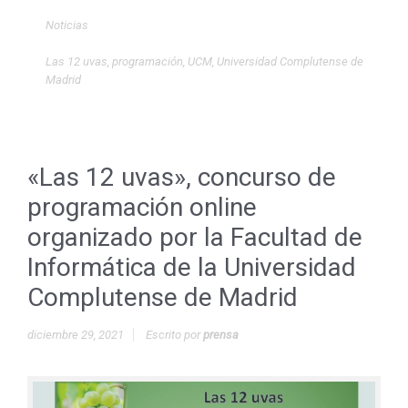
Noticias
Las 12 uvas
,
programación
,
UCM
,
Universidad Complutense de
Madrid
«Las 12 uvas», concurso de
programación online
organizado por la Facultad de
Informática de la Universidad
Complutense de Madrid
diciembre 29, 2021
Escrito por
prensa