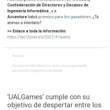
Confederación de Directores y Decanos de
Ingeniería Informática
, y a
Accenture
habrá
premios para los ganadores
. ¿Te
animas a intentarlo?
>> Enlace a toda la información:
https://las12uvas.es/2021/#/quees
Noticias
Facultad de Informática
,
Las doce uvas
,
programación
,
Universidad Complutense de Madrid
‘UALGames’ cumple con su
objetivo de despertar entre los