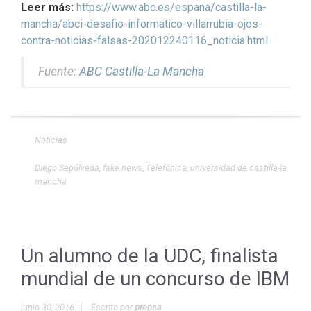
Leer más:
https://www.abc.es/espana/castilla-la-
mancha/abci-desafio-informatico-villarrubia-ojos-
contra-noticias-falsas-202012240116_noticia.html
Fuente:
ABC Castilla-La Mancha
Noticias
Diego Sepúlveda
,
fake news
,
Telefónica
,
universidad de castilla-la
mancha
Un alumno de la UDC, finalista
mundial de un concurso de IBM
junio 30, 2016
Escrito por
prensa