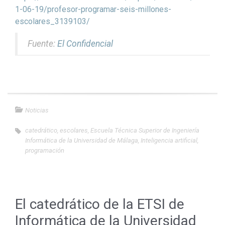
1-06-19/profesor-programar-seis-millones-
escolares_3139103/
Fuente:
El Confidencial
Noticias
catedrático
,
escolares
,
Escuela Técnica Superior de Ingeniería
Informática de la Universidad de Málaga
,
Inteligencia artificial
,
programación
El catedrático de la ETSI de
Informática de la Universidad