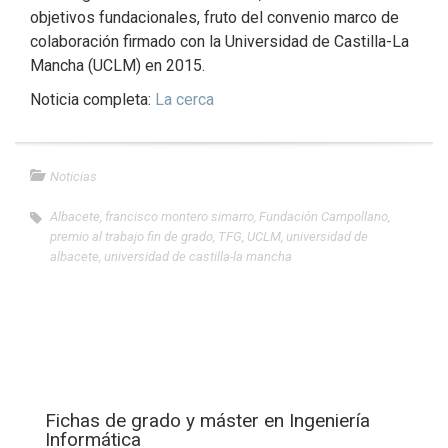
objetivos fundacionales, fruto del convenio marco de
colaboración firmado con la Universidad de Castilla-La
Mancha (UCLM) en 2015.
Noticia completa:
La cerca
Noticias
Albacete
,
francisco montero simarro
,
Fundación Campollano
,
premio al trabajo fin de grado
,
TFG
,
UCLM
,
universidad de
albacete
,
universidad de castilla-la mancha
Fichas de grado y máster en Ingeniería
Informática